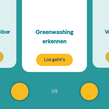
elber
V
Greenwashing
erkennen
Los geht's
1
/
6