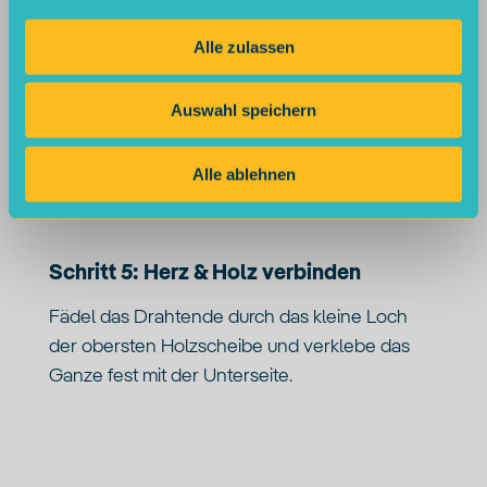
Durch den Draht ist die Kordel stabil und
formbar. Für den Valentinstag ist das Herz eine
Alle zulassen
schöne Form, aber natürlich lassen sich so
auch andere Formen herstellen. Das Herz lässt
Auswahl speichern
sich unten „verschließen“ indem die Kordel um
den Rest des Drahts gewickelt wird.
Alle ablehnen
Schritt 5: Herz & Holz verbinden
Fädel das Drahtende durch das kleine Loch
der obersten Holzscheibe und verklebe das
Ganze fest mit der Unterseite.