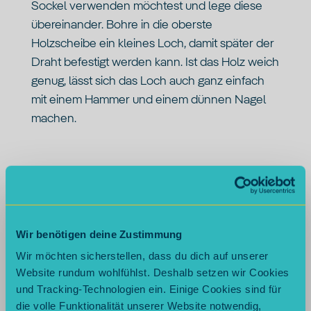
Sockel verwenden möchtest und lege diese
übereinander. Bohre in die oberste
Holzscheibe ein kleines Loch, damit später der
Draht befestigt werden kann. Ist das Holz weich
genug, lässt sich das Loch auch ganz einfach
mit einem Hammer und einem dünnen Nagel
machen.
Schritt 2: Holzkreise kleben
Holz kann nicht aufeinander geklebt werden.
Wir benötigen deine Zustimmung
Lege deshalb mit der dünnen Kordel jeweils
Wir möchten sicherstellen, dass du dich auf unserer
einen Kreis zwischen die Holzscheiben und
Website rundum wohlfühlst. Deshalb setzen wir Cookies
befestige diese mit der Heißklebe-Pistole. Die
und Tracking-Technologien ein. Einige Cookies sind für
oberste Holzscheibe mit dem Loch bleibt
die volle Funktionalität unserer Website notwendig,