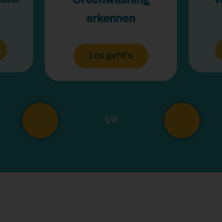
Greenwashing
erkennen
Los geht's
1
/
6