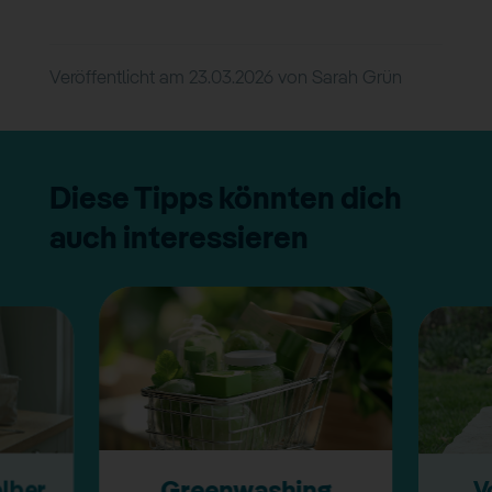
Veröffentlicht am
23.03.2026
von
Sarah Grün
Diese Tipps könnten dich
auch interessieren
elber
V