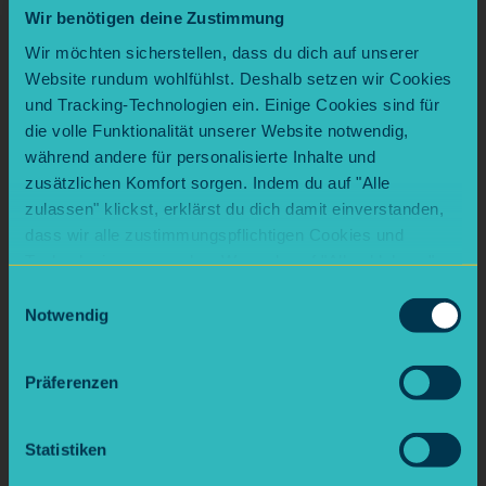
Wir benötigen deine Zustimmung
3. Wachstücher (Alternative zu
Wir möchten sicherstellen, dass du dich auf unserer
Website rundum wohlfühlst. Deshalb setzen wir Cookies
Frischhaltefolie)
und Tracking-Technologien ein. Einige Cookies sind für
die volle Funktionalität unserer Website notwendig,
Aus Kerzenwachs lassen sich
während andere für personalisierte Inhalte und
wiederverwendbare Wachstücher herstellen.
zusätzlichen Komfort sorgen. Indem du auf "Alle
zulassen" klickst, erklärst du dich damit einverstanden,
Kurz-Anleitung:
dass wir alle zustimmungspflichtigen Cookies und
1. Baumwollstoff zuschneiden
Technologien verwenden. Wenn du auf "Alle ablehnen"
klickst, verwenden wir nur die notwendigen Cookies.
Einwilligungsauswahl
2. Wachs gleichmäßig darauf verteilen
Natürlich kannst du deine Entscheidung jederzeit
Notwendig
anpassen.
3. Im Backofen bei niedriger Temperatur
Präferenzen
schmelzen lassen
4. Abkühlen – fertig
Statistiken
Perfekt zum Abdecken von Schüsseln oder für