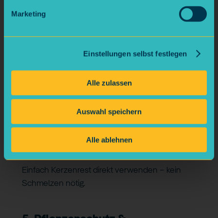
Pausenbrote.
Marketing
4. Wachs als Näh- & Bastelhelfer
Einstellungen selbst festlegen
Wachs ist ein echter Alltagshelfer:
Alle zulassen
Garn oder Fäden wachsen → leichteres
Nähen
Auswahl speichern
Schrauben oder Nägel leicht einreiben →
einfacher ins Holz
Alle ablehnen
Reißverschlüsse geschmeidig machen
Einfach Kerzenrest direkt verwenden – kein
Schmelzen nötig.