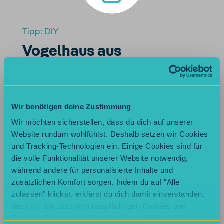
Tipp:
DIY
Vogelhaus aus
Naturmaterialien
Wir benötigen deine Zustimmung
Text zu Audio
Wir möchten sicherstellen, dass du dich auf unserer
Website rundum wohlfühlst. Deshalb setzen wir Cookies
und Tracking-Technologien ein. Einige Cookies sind für
Einen echt flotten Drive-In für die Vogelschar
die volle Funktionalität unserer Website notwendig,
im Garten kannst du ganz einfach aus ein paar
während andere für personalisierte Inhalte und
Ästen und ‘ner Dose basteln. Damit haben
zusätzlichen Komfort sorgen. Indem du auf "Alle
Amsel, Drossel, Fink und Star und die restlichen
zulassen" klickst, erklärst du dich damit einverstanden,
Homies immer ‘nen leckeren Snack in
dass wir alle zustimmungspflichtigen Cookies und
Sichtweite und dein Garten wird bestimmt zum
Technologien verwenden. Wenn du auf "Alle ablehnen"