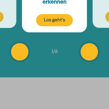
erkennen
Los geht's
1
/
6