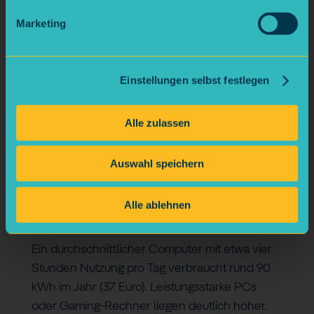
Marketing
Waschmaschine & Trockner
Waschen und Trocknen schlagen mit etwa 14 %
Einstellungen selbst festlegen
zu Buche. Eine durchschnittliche
Waschmaschine verbraucht ca. 200 kWh pro
Alle zulassen
Jahr (82 Euro). Neue Geräte kommen oft mit
100–150 kWh aus und sparen damit 25–50 %
Auswahl speichern
Strom gegenüber älteren Modellen.
Alle ablehnen
Computer & Homeoffice
Ein durchschnittlicher Computer mit etwa vier
Stunden Nutzung pro Tag verbraucht rund 90
kWh im Jahr (37 Euro). Leistungsstarke PCs
oder Gaming-Rechner liegen deutlich höher.