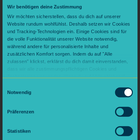
Alte Geräte: bis zu 330 kWh/Jahr (ca. 135
Wir benötigen deine Zustimmung
Euro)
Wir möchten sicherstellen, dass du dich auf unserer
Website rundum wohlfühlst. Deshalb setzen wir Cookies
Gerade alte Kühlschränke zählen zu den
und Tracking-Technologien ein. Einige Cookies sind für
größten Stromfressern im Haushalt.
die volle Funktionalität unserer Website notwendig,
während andere für personalisierte Inhalte und
zusätzlichen Komfort sorgen. Indem du auf "Alle
Kochen & Elektroherd
zulassen" klickst, erklärst du dich damit einverstanden,
dass wir alle zustimmungspflichtigen Cookies und
Kochen macht rund 9 % des Stromverbrauchs
Technologien verwenden. Wenn du auf "Alle ablehnen"
aus. Ein Elektroherd verbraucht in einem
klickst, verwenden wir nur die notwendigen Cookies.
Einwilligungsauswahl
Mehrpersonenhaushalt etwa 445 kWh im Jahr
Natürlich kannst du deine Entscheidung jederzeit
Notwendig
– das sind rund 182 Euro. Große Unterschiede
anpassen.
gibt es bei der Technik:
Präferenzen
Gusseisenplatten verbrauchen am meisten
Glaskeramik ist sparsamer
Statistiken
Induktion spart bis zu 40 % Strom