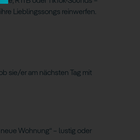
 Indie, R’n’B oder TikTok-Sounds –
 ihre Lieblingssongs reinwerfen.
ob sie/er am nächsten Tag mit
e neue Wohnung“ – lustig oder