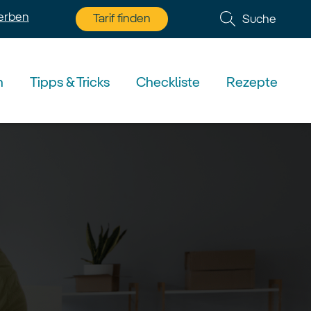
erben
Tarif finden
Suche
n
Tipps & Tricks
Checkliste
Rezepte