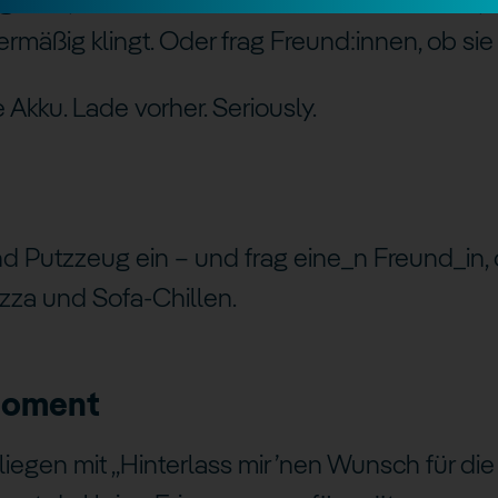
e groovt, aber nicht nervt. Genre-Mix aus Chill,
rmäßig klingt. Oder frag Freund:innen, ob sie
Akku. Lade vorher. Seriously.
d Putzzeug ein – und frag eine_n Freund_in, 
izza und Sofa-Chillen.
Moment
liegen mit „Hinterlass mir ’nen Wunsch für di