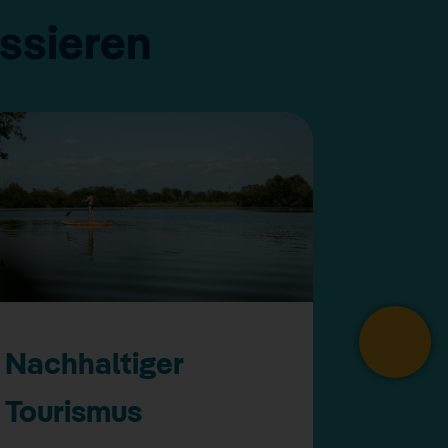
essieren
Nachhaltiger
Richt
Tourismus