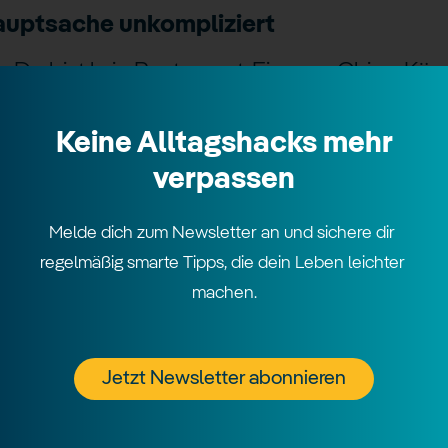
Hauptsache unkompliziert
u bist kein Restaurant. Ein paar Chips, Käse
za, wenn’s ernst wird. Getränke? Hol was du mag
Keine Alltagshacks mehr
verpassen
Melde dich zum Newsletter an und sichere dir 
regelmäßig smarte Tipps, die dein Leben leichter 
t ein cooler LED-Strip oder ein paar Kerzen. M
machen.
t ist: Sag einfach „noch Work in Progress – In
Jetzt Newsletter abonnieren