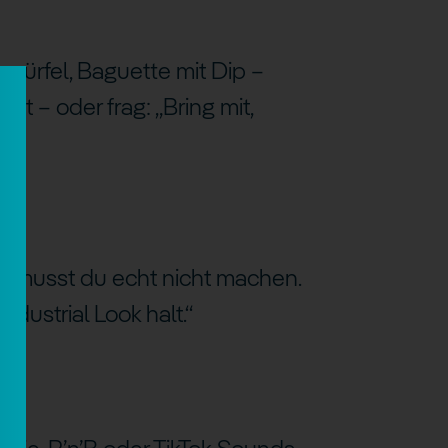
würfel, Baguette mit Dip –
st – oder frag: „Bring mit,
ehr musst du echt nicht machen.
dustrial Look halt.“