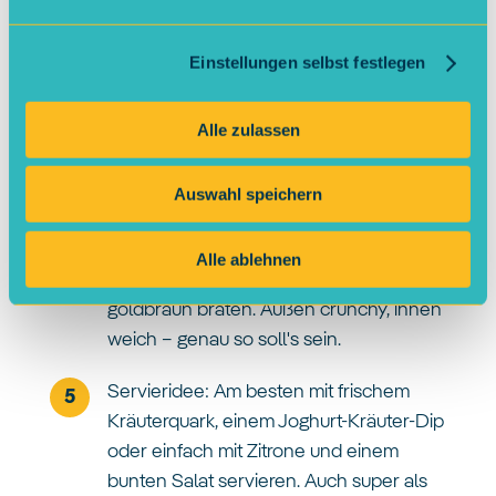
mit Salz & Pfeffer würzen, Teller 2:
Paniermehl. Jetzt die
Einstellungen selbst festlegen
Blumenkohlscheiben nacheinander in
Mehl, Ei und Paniermehl wenden. Tipp:
Alle zulassen
Leicht andrücken, damit alles gut haftet!
Ab in die Pfanne: Rapsöl in einer großen
Auswahl speichern
Pfanne erhitzen. Die panierten
Blumenkohlscheiben darin bei mittlerer
Alle ablehnen
Hitze von beiden Seiten ca. 5 Minuten
goldbraun braten. Außen crunchy, innen
weich – genau so soll's sein.
Servieridee: Am besten mit frischem
Kräuterquark, einem Joghurt-Kräuter-Dip
oder einfach mit Zitrone und einem
bunten Salat servieren. Auch super als