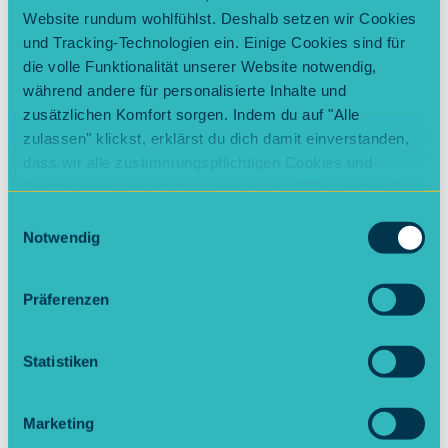
Website rundum wohlfühlst. Deshalb setzen wir Cookies
Schritt für Schritt
und Tracking-Technologien ein. Einige Cookies sind für
die volle Funktionalität unserer Website notwendig,
während andere für personalisierte Inhalte und
Prep the Cauli: Blätter vom Blumenkohl
zusätzlichen Komfort sorgen. Indem du auf "Alle
entfernen, dann den ganzen Kopf in
zulassen" klickst, erklärst du dich damit einverstanden,
kochendem Salzwasser 5 Minuten
dass wir alle zustimmungspflichtigen Cookies und
vorgaren. Danach mit kaltem Wasser
Technologien verwenden. Wenn du auf "Alle ablehnen"
abschrecken und komplett auskühlen
klickst, verwenden wir nur die notwendigen Cookies.
Einwilligungsauswahl
Natürlich kannst du deine Entscheidung jederzeit
lassen.
Notwendig
anpassen.
Schnitzel schneiden: Den gegarten
Präferenzen
Blumenkohl in etwa 2 cm dicke Scheiben
schneiden – möglichst mittig, damit sie
Statistiken
gut zusammenhalten.
Panierstation aufbauen: Teller 1: Mehl +
Marketing
Paprikapulver, Schüssel: Eier verquirlen,