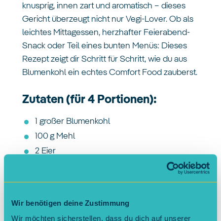
knusprig, innen zart und aromatisch – dieses
Gericht überzeugt nicht nur Vegi-Lover. Ob als
leichtes Mittagessen, herzhafter Feierabend-
Snack oder Teil eines bunten Menüs: Dieses
Rezept zeigt dir Schritt für Schritt, wie du aus
Blumenkohl ein echtes Comfort Food zauberst.
Zutaten (für 4 Portionen):
1 großer Blumenkohl
100 g Mehl
2 Eier
150 g Paniermehl (Panko für Extra-Crunch)
1 EL edelsüßes Paprikapulver
Salz & Pfeffer
Wir benötigen deine Zustimmung
Rapsöl (zum Braten)
Wir möchten sicherstellen, dass du dich auf unserer