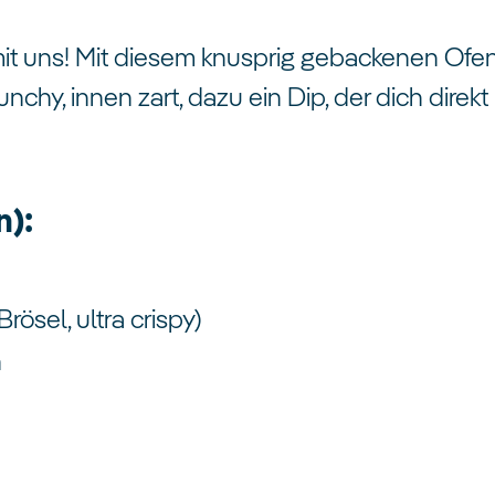
it uns! Mit diesem knusprig gebackenen Ofen
unchy, innen zart, dazu ein Dip, der dich direk
n):
ösel, ultra crispy)
n