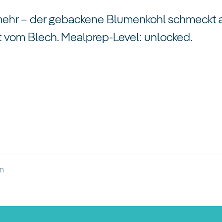
ehr – der gebackene Blumenkohl schmeckt a
kt vom Blech. Mealprep-Level: unlocked.
ün