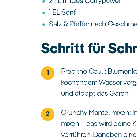
2 TL mildes Currypulver
1 EL Senf
Salz & Pfeffer nach Geschm
Schritt für Schr
Prep the Cauli: Blumenko
kochendem Wasser vorgar
und stoppt das Garen.
Crunchy Mantel mixen: In
mixen – das wird deine 
verrühren. Daneben eine 