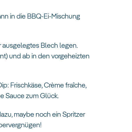
dann in die BBQ-Ei-Mischung
.
r ausgelegtes Blech legen.
t) und ab in den vorgeheizten
Dip: Frischkäse, Crème fraîche,
dene Sauce zum Glück.
 dazu, maybe noch ein Spritzer
uspervergnügen!