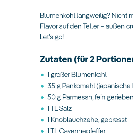
Blumenkohl langweilig? Nicht m
Flavor auf den Teller – außen cr
Let’s go!
Zutaten (für 2 Portione
1 großer Blumenkohl
35 g Pankomehl (japanische Br
50 g Parmesan, fein geriebe
1 TL Salz
1 Knoblauchzehe, gepresst
1 TL Cayennepfeffer