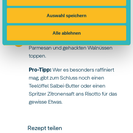
Geduldig rühren: Immer wieder heiße
Gemüsebrühe nachgießen, rühren,
Auswahl speichern
fühlen , bis der Reis samtig-weich und
cremig ist.
Alle ablehnen
Veredeln: Mit Salz, Pfeffer, Muskat,
Parmesan und gehackten Walnüssen
toppen.
Pro-Tipp:
Wer es besonders raffiniert
mag, gibt zum Schluss noch einen
Teelöffel Salbei-Butter oder einen
Spritzer Zitronensaft ans Risotto für das
gewisse Etwas.
Rezept teilen