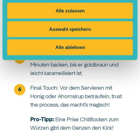
Kürbisspalten auf ein Backblech oder in
eine Auflaufform legen.
Alle zulassen
Topping-Time: Feta zerbröseln,
Auswahl speichern
Walnüsse grob hacken – beides über
den Kürbis streuen.
Alle ablehnen
Ab in den Ofen! Kürbis für ca. 30–35
Minuten backen, bis er goldbraun und
leicht karamellisiert ist.
Final Touch: Vor dem Servieren mit
Honig oder Ahornsirup beträufeln, trust
the process, das macht’s magisch!
Pro-Tipp:
Eine Prise Chiliflocken zum
Würzen gibt dem Ganzen den Kick!