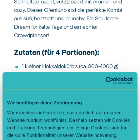
Schnell gemacht, vollgepackt mit Aromen und
cozy. Dieser Ofenkürbis ist die perfekte Kombi
aus süß, herzhaft und crunchy. Ein Soulfood-
Dream für kalte Tage und ein echter
Crowdpleaser!
Zutaten (für 4 Portionen):
1 kleiner Hokkaidokürbis (ca. 800–1000 g)
1 Zweig Rosmarin
4 EL Olivenöl
Pfeffer, Curry, Kreuzkümmel (nach
Geschmack)
Wir benötigen deine Zustimmung
80 g Feta
Wir möchten sicherstellen, dass du dich auf unserer
Website rundum wohlfühlst. Deshalb setzen wir Cookies
10 Walnüsse
und Tracking-Technologien ein. Einige Cookies sind für
4 TL Honig oder Ahornsirup
die volle Funktionalität unserer Website notwendig,