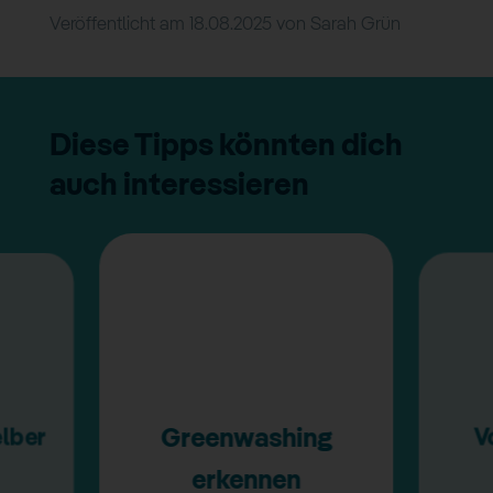
Veröffentlicht am
18.08.2025
von
Sarah Grün
Diese Tipps könnten dich
auch interessieren
elber
V
Greenwashing
erkennen