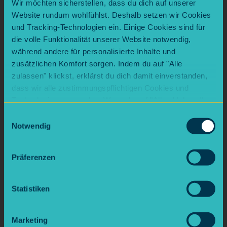
Wir möchten sicherstellen, dass du dich auf unserer
fertig!
Website rundum wohlfühlst. Deshalb setzen wir Cookies
und Tracking-Technologien ein. Einige Cookies sind für
die volle Funktionalität unserer Website notwendig,
Natron – gegen Gerüche & Dreck
während andere für personalisierte Inhalte und
zusätzlichen Komfort sorgen. Indem du auf "Alle
Natron (Backpulver) ist der Allrounder
zulassen" klickst, erklärst du dich damit einverstanden,
schlechthin:
dass wir alle zustimmungspflichtigen Cookies und
Technologien verwenden. Wenn du auf "Alle ablehnen"
Kühlschrank stinkt? Offene Schale Natron
rein.
klickst, verwenden wir nur die notwendigen Cookies.
Einwilligungsauswahl
Natürlich kannst du deine Entscheidung jederzeit
Notwendig
Verstopfter Abfluss? Natron + Essig +
anpassen.
heißes Wasser – und zisch, frei ist das Rohr.
Angebrannte Töpfe? Mit Wasser & Natron
Präferenzen
einweichen, easy wegbürsten.
Statistiken
Marketing
Zitrone – fresh & fettlösend