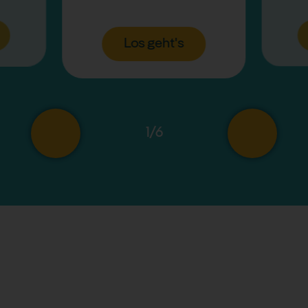
Los geht's
1
/
6