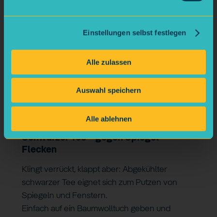
Zitronensaft ist der natürliche Fettlöser und
bringt nebenbei nice Frische.
Einstellungen selbst festlegen
Funktioniert super im Bad, in der Küche oder
auf Schneidebrettern.
Alle zulassen
Tipp: Eine halbierte Zitrone mit Salz bestreuen
Auswahl speichern
und damit Edelstahl-Spüle oder Armaturen
polieren – glänzt wie neu.
Alle ablehnen
Schwarzer Tee – gegen Spiegel-
Flecken
Klingt verrückt, klappt aber: Abgekühlter
schwarzer Tee eignet sich zum Putzen von
Spiegeln und Fenstern.
Einfach auf ein Baumwolltuch geben und