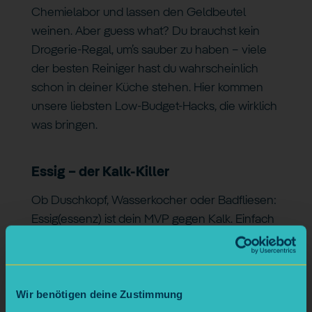
Chemielabor und lassen den Geldbeutel
weinen. Aber guess what? Du brauchst kein
Drogerie-Regal, um’s sauber zu haben – viele
der besten Reiniger hast du wahrscheinlich
schon in deiner Küche stehen. Hier kommen
unsere liebsten Low-Budget-Hacks, die wirklich
was bringen.
Essig – der Kalk-Killer
Ob Duschkopf, Wasserkocher oder Badfliesen:
Essig(essenz) ist dein MVP gegen Kalk. Einfach
mit Wasser verdünnen (z. B. 1:3) und loswischen
oder einwirken lassen.
Extra-Hack: Wasserkocher mit Essigwasser
Wir benötigen deine Zustimmung
aufkochen, 15 Min. stehen lassen, ausspülen –