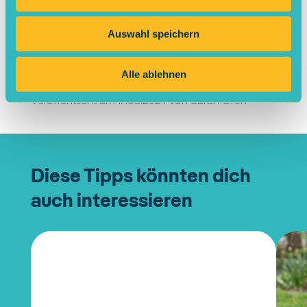
Tipp teilen
Auswahl speichern
Alle ablehnen
Veröffentlicht am
17.06.2024
von
Sarah Grün
Diese Tipps könnten dich
auch interessieren