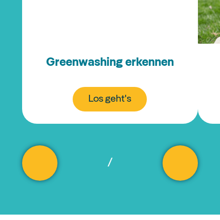
Greenwashing erkennen
Los geht's
/