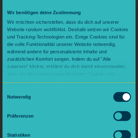
Zutaten (für ca. 250 ml)
Wir benötigen deine Zustimmung
200 ml mildes flüssiges Pflanzentensid (z. B.
Coco Glucoside)
Wir möchten sicherstellen, dass du dich auf unserer
30 ml Aloe-Vera-Saft
Website rundum wohlfühlst. Deshalb setzen wir Cookies
und Tracking-Technologien ein. Einige Cookies sind für
20 ml destilliertes Wasser
die volle Funktionalität unserer Website notwendig,
1 TL Pflanzenöl (z. B. Jojoba- oder Mandelöl)
während andere für personalisierte Inhalte und
optional: 10–15 Tropfen ätherisches Öl (z. B.
zusätzlichen Komfort sorgen. Indem du auf "Alle
Lavendel oder Zitrone)
zulassen" klickst, erklärst du dich damit einverstanden,
dass wir alle zustimmungspflichtigen Cookies und
Technologien verwenden. Wenn du auf "Alle ablehnen"
klickst, verwenden wir nur die notwendigen Cookies.
Anleitung – Step by Step
Einwilligungsauswahl
Natürlich kannst du deine Entscheidung jederzeit
Notwendig
anpassen.
1. Basis mischen:
Pflanzentensid in eine
saubere Schüssel geben. Langsam arbeiten,
Präferenzen
damit möglichst wenig Schaum entsteht.
Statistiken
2. Pflege hinzufügen:
Aloe-Vera-Saft, Wasser