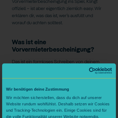
Vorvermieterbescheinigung ins Spiel. Klingt
offiziell – ist aber eigentlich ziemlich easy. Wir
erklären dir, was das ist, wer’s ausfüllt und
worauf du achten solltest.
Was ist eine
Vorvermieterbescheinigung?
Das ist ein formloses Schreiben von deinem
bisherigen Vermietenden oder deiner
Hausverwaltung. Darin steht z. B.:
ob du deine Miete immer pünktlich gezahlt
Wir benötigen deine Zustimmung
hast
Wir möchten sicherstellen, dass du dich auf unserer
ob es irgendwelche Probleme gab (z. B.
Website rundum wohlfühlst. Deshalb setzen wir Cookies
Lärmbeschwerden)
und Tracking-Technologien ein. Einige Cookies sind für
ob du mit allem im Reinen ausgezogen bist
die volle Funktionalität unserer Website notwendig,