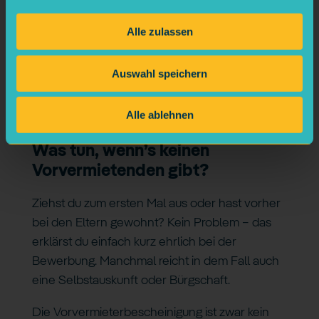
Dein vorheriger Vermietende – am besten
Alle zulassen
einfach nett fragen. Viele kennen das schon
und haben eine Vorlage griffbereit. Falls nicht:
Auswahl speichern
Du kannst auch selbst eine mitbringen und nur
ausfüllen lassen.
Alle ablehnen
Was tun, wenn’s keinen
Vorvermietenden gibt?
Ziehst du zum ersten Mal aus oder hast vorher
bei den Eltern gewohnt? Kein Problem – das
erklärst du einfach kurz ehrlich bei der
Bewerbung. Manchmal reicht in dem Fall auch
eine Selbstauskunft oder Bürgschaft.
Die Vorvermieterbescheinigung ist zwar kein