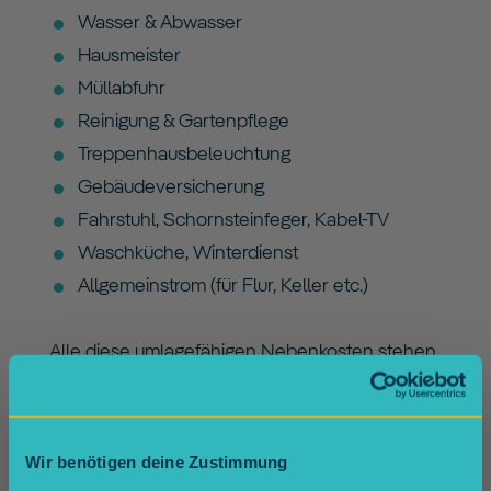
Wasser & Abwasser
Hausmeister
Müllabfuhr
Reinigung & Gartenpflege
Treppenhausbeleuchtung
Gebäudeversicherung
Fahrstuhl, Schornsteinfeger, Kabel-TV
Waschküche, Winterdienst
Allgemeinstrom (für Flur, Keller etc.)
Alle diese umlagefähigen Nebenkosten stehen
auch im Mietvertrag. Falls nicht: nachfragen!
Nicht in der Warmmiete enthalten:
Wir benötigen deine Zustimmung
Strom für deine Wohnung (separat über