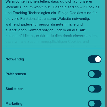
Wir möchten sicherstellen, dass du dich auf unserer
Stromanbieter)
Website rundum wohlfühlst. Deshalb setzen wir Cookies
Internet, Telefon, Streaming etc.
und Tracking-Technologien ein. Einige Cookies sind für
Manchmal: Kabelanschluss, wenn er nicht
die volle Funktionalität unserer Website notwendig,
als Nebenkosten aufgeführt ist
während andere für personalisierte Inhalte und
zusätzlichen Komfort sorgen. Indem du auf "Alle
zulassen" klickst, erklärst du dich damit einverstanden,
dass wir alle zustimmungspflichtigen Cookies und
Kalte vs. warme Nebenkosten –
Technologien verwenden. Wenn du auf "Alle ablehnen"
was ist was?
klickst, verwenden wir nur die notwendigen Cookies.
Einwilligungsauswahl
Natürlich kannst du deine Entscheidung jederzeit
Notwendig
Warme Betriebskosten: Heizung &
anpassen.
Warmwasser
Kalte Betriebskosten: Alles andere (z. B.
Präferenzen
Müll, Garten, Versicherung etc.)
Statistiken
Gut zu wissen: Heizkosten müssen laut Gesetz
größtenteils verbrauchsabhängig abgerechnet
Marketing
werden – du hast also Einfluss auf deine