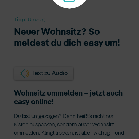
Tipp:
Umzug
Neuer Wohnsitz? So
meldest du dich easy um!
Text zu Audio
Wohnsitz ummelden – jetzt auch
easy online!
Du bist umgezogen? Dann heißt’s nicht nur
Kisten auspacken, sondern auch: Wohnsitz
ummelden. Klingt trocken, ist aber wichtig – und