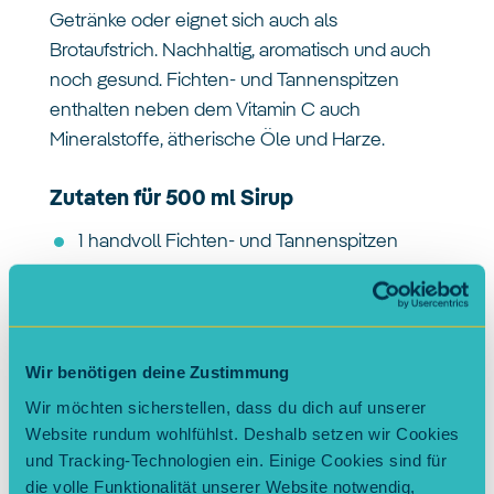
Getränke oder eignet sich auch als
Brotaufstrich. Nachhaltig, aromatisch und auch
noch gesund. Fichten- und Tannenspitzen
enthalten neben dem Vitamin C auch
Mineralstoffe, ätherische Öle und Harze.
Zutaten für 500 ml Sirup
1 handvoll Fichten- und Tannenspitzen
250 ml Wasser
250 g Honig
1 Schraubglas
Wir benötigen deine Zustimmung
Wir möchten sicherstellen, dass du dich auf unserer
Schritt für Schritt
Website rundum wohlfühlst. Deshalb setzen wir Cookies
und Tracking-Technologien ein. Einige Cookies sind für
Triebspitzen in ein Schraubglas geben
die volle Funktionalität unserer Website notwendig,