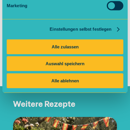
Pro-Tipp: Für mehr Abwechslung kannst
Marketing
du frische Beeren pürieren und vor dem
Einfrieren unterrühren oder kurz vor
dem Servieren als Topping verwenden.
Einstellungen selbst festlegen
Alle zulassen
Rezept teilen
Auswahl speichern
Veröffentlicht am
10.06.2026
von
Sarah Grün
Alle ablehnen
Weitere Rezepte