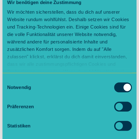
Wir benötigen deine Zustimmung
2. Einfrieren: Die Masse in eine
gefriergeeignete Schale füllen und ins
Wir möchten sicherstellen, dass du dich auf unserer
Website rundum wohlfühlst. Deshalb setzen wir Cookies
Eisfach stellen.
und Tracking-Technologien ein. Einige Cookies sind für
die volle Funktionalität unserer Website notwendig,
3. Regelmäßig umrühren: Das Eis
während andere für personalisierte Inhalte und
mindestens 4 Stunden gefrieren lassen
zusätzlichen Komfort sorgen. Indem du auf "Alle
und dabei etwa alle 30–45 Minuten mit
zulassen" klickst, erklärst du dich damit einverstanden,
einem Schneebesen oder einer Gabel
dass wir alle zustimmungspflichtigen Cookies und
kräftig durchrühren. So wird das Eis
Technologien verwenden. Wenn du auf "Alle ablehnen"
cremig und es bilden sich weniger
klickst, verwenden wir nur die notwendigen Cookies.
Einwilligungsauswahl
Eiskristalle.
Natürlich kannst du deine Entscheidung jederzeit
Notwendig
anpassen.
4. Servieren: Sobald das Eis fest, aber
Präferenzen
noch gut portionierbar ist, aus dem
Gefrierfach nehmen, kurz antauen
lassen und servieren.
Statistiken