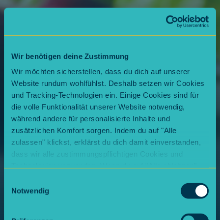
Wir benötigen deine Zustimmung
Wir möchten sicherstellen, dass du dich auf unserer
Website rundum wohlfühlst. Deshalb setzen wir Cookies
und Tracking-Technologien ein. Einige Cookies sind für
die volle Funktionalität unserer Website notwendig,
während andere für personalisierte Inhalte und
zusätzlichen Komfort sorgen. Indem du auf "Alle
zulassen" klickst, erklärst du dich damit einverstanden,
dass wir alle zustimmungspflichtigen Cookies und
Technologien verwenden. Wenn du auf "Alle ablehnen"
klickst, verwenden wir nur die notwendigen Cookies.
Einwilligungsauswahl
Natürlich kannst du deine Entscheidung jederzeit
Notwendig
anpassen.