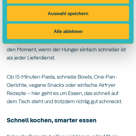
Wenig Zeit, null Bock auf stundenlanges Kochen?
Auswahl speichern
Schnelle Rezepte
sind die Lösung für alle, die fix
etwas Gutes essen wollen – ohne Stress, ohne
Alle ablehnen
komplizierte Zutaten und ohne Chaos in der Küche.
Perfekt für Uni-Tage, Homeoffice, WG-Abende oder
den Moment, wenn der Hunger einfach schneller ist
als jeder Lieferdienst.
Ob
15-Minuten-Pasta, schnelle Bowls, One-Pan-
Gerichte, vegane Snacks oder einfache Airfryer
Rezepte
– hier geht es um Essen, das schnell auf
dem Tisch steht und trotzdem richtig gut schmeckt.
Schnell kochen, smarter essen